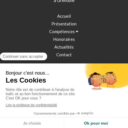
à Grenoble
Accueil
Présentation
Compétences
Honoraires
Actualités
Contact
Plan du site
Mentions légales
Création et référencement du site par Simplébo
Site créé grâce à L'
Association des Avocats Conseils d'Entreprises
MENU
Appeler
Localisation